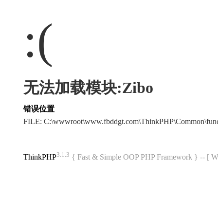
:(
无法加载模块:Zibo
错误位置
FILE: C:\wwwroot\www.fbddgt.com\ThinkPHP\Common\fun
3.1.3
ThinkPHP
{ Fast & Simple OOP PHP Framework } -- 