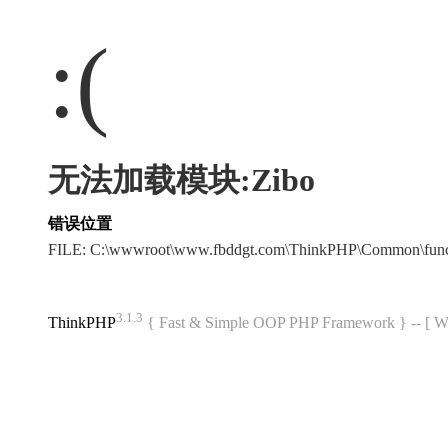
:(
无法加载模块:Zibo
错误位置
FILE: C:\wwwroot\www.fbddgt.com\ThinkPHP\Common\fun
3.1.3
ThinkPHP
{ Fast & Simple OOP PHP Framework } -- 