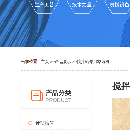
当前位置 :
主页
>>
产品展示
>>
搅拌站专用减速机
搅拌
产品分类
PRODUCT
传动滚筒