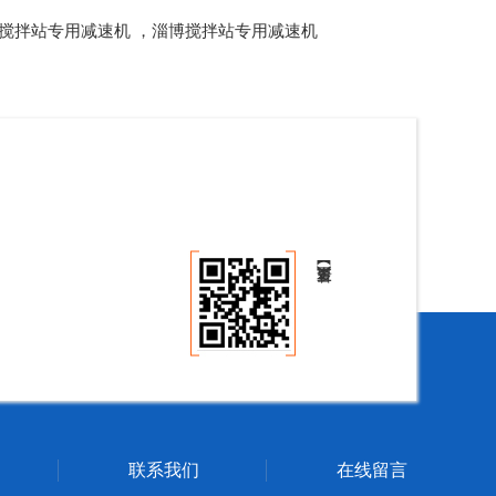
搅拌站专用减速机
，
淄博搅拌站专用减速机
联系我们
在线留言