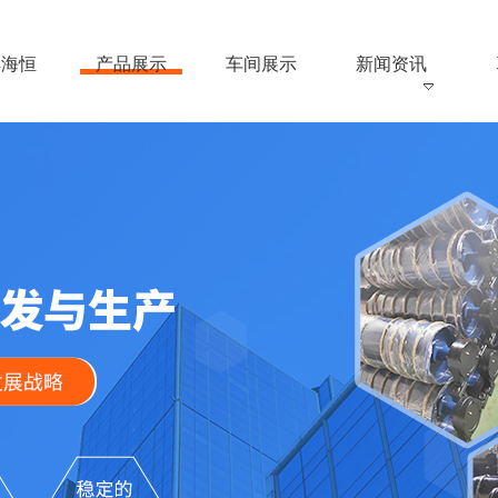
解海恒
产品展示
车间展示
新闻资讯