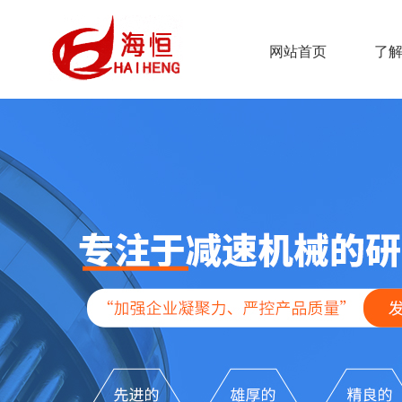
网站首页
了