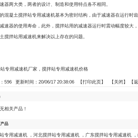
速器两大类，两者的设计、制造和使用特点各不相同。
混凝土搅拌站专用减速机基本为密封结构，由于减速器在运行时齿
减速器的使用寿命，此外，搅拌站用的减速器运行时震动幅度较大
土搅拌站用减速机来解决以上存在的问题。
:搅拌站专用减速机厂家，搅拌站专用减速机价格
：
596
更新时间：20/06/17 20:38:06 【
打印此页
】 【
关闭
】
【
品
无相关产品！
区产品
站专用减速机
，
河北搅拌站专用减速机
，
广东搅拌站专用减速机
，