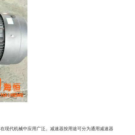
在现代机械中应用广泛。减速器按用途可分为通用减速器