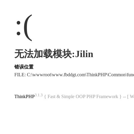
:(
无法加载模块:Jilin
错误位置
FILE: C:\wwwroot\www.fbddgt.com\ThinkPHP\Common\fun
3.1.3
ThinkPHP
{ Fast & Simple OOP PHP Framework } -- 